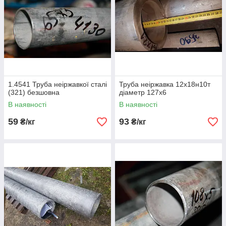
1.4541 Труба неіржавкої сталі
Труба неіржавка 12х18н10т
(321) безшовна
діаметр 127х6
В наявності
В наявності
59
93
₴/кг
₴/кг