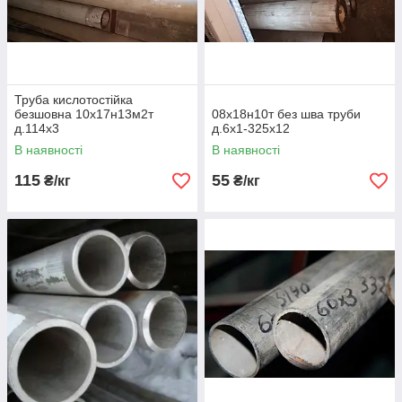
Труба кислотостійка
безшовна 10х17н13м2т
08х18н10т без шва труби
д.114х3
д.6х1-325х12
В наявності
В наявності
115
55
₴/кг
₴/кг