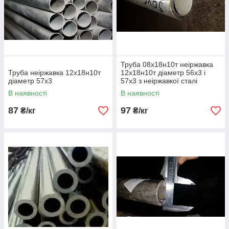
Труба 08х18н10т неіржавка
Труба неіржавка 12х18н10т
12х18н10т діаметр 56х3 і
діаметр 57х3
57х3 з неіржавкої сталі
безшовної
В наявності
В наявності
87
97
₴/кг
₴/кг