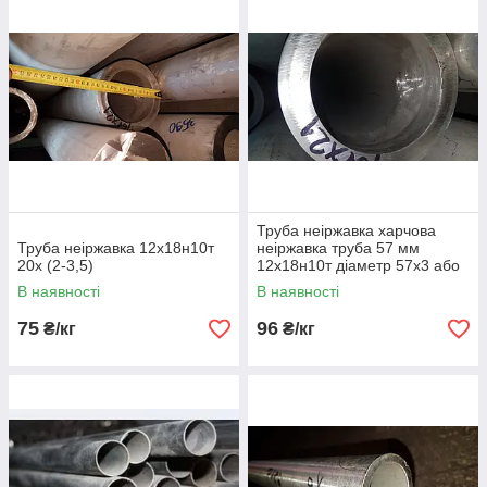
Труба неіржавка харчова
Труба неіржавка 12х18н10т
неіржавка труба 57 мм
20х (2-3,5)
12х18н10т діаметр 57х3 або
321 сталь ду50 цільнотягнута
В наявності
В наявності
75
96
₴/кг
₴/кг