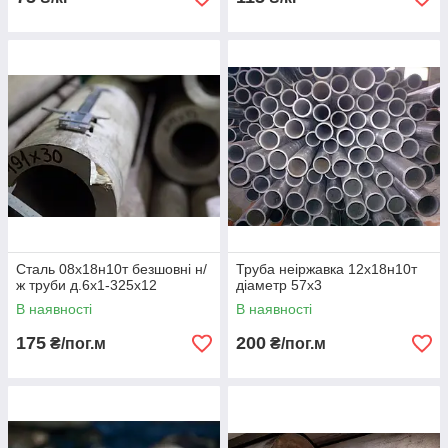
Сталь 08х18н10т безшовні н/
Труба неіржавка 12х18н10т
ж труби д.6х1-325х12
діаметр 57х3
В наявності
В наявності
175
200
₴/пог.м
₴/пог.м