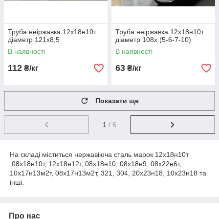
Труба неіржавка 12х18н10т
Труба неіржавка 12х18н10т
діаметр 121х8,5
діаметр 108х (5-6-7-10)
В наявності
В наявності
112
63
₴/кг
₴/кг
Показати ще
1
/ 6
На складі міститься нержавіюча сталь марок 12х18н10т
,08х18н10т, 12х18н12т, 08х18н10, 08х18н9, 08х22н6т,
10х17н13м2т, 08х17н13м2т, 321, 304, 20х23н18, 10х23н18 та
інші.
Про нас