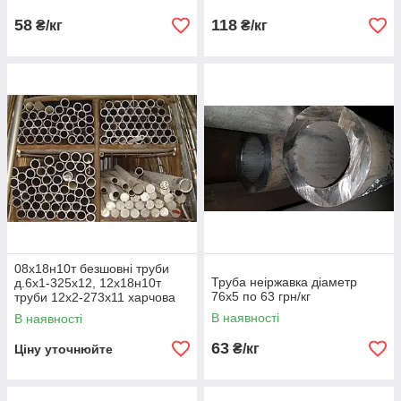
58
118
₴/кг
₴/кг
08х18н10т безшовні труби
Труба неіржавка діаметр
д.6х1-325х12, 12х18н10т
76х5 по 63 грн/кг
труби 12х2-273х11 харчова
неіржавка неіржавка
В наявності
В наявності
63
₴/кг
Ціну уточнюйте