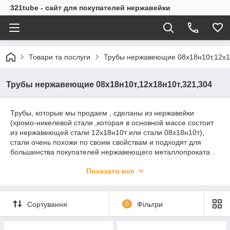
321tube - сайт для покупателей нержавейки
Товари та послуги
Трубы нержавеющие 08х18н10т,12х1
Трубы нержавеющие 08х18н10т,12х18н10т,321,304
Трубы, которые мы продаем , сделаны из нержавейки
(хромо-никелевой стали ,которая в основной массе состоит
из нержавеющей стали 12х18н10т или стали 08х18н10т),
стали очень похожи по своим свойствам и подходят для
большинства покупателей нержавеющего металлопроката .
стали 321 или 304 также имеются на складе в диапазоне
Показати все
диаметров 3х0,5-426х14 . Цена обсуждается на каждый заказ
по телефону и зависит от многих факторов. нержавеющая
бесшовная труба 12х18н10т-это лидер по продажам
нержавеющих труб в Украине.
Сортування
0
Фільтри