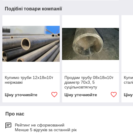
Подібні товари компанії
Купимо труби 12х18н10т
Продам трубу 08х18н10т
Купи
неіржавкі
діаметр 70х3, 5
стал
суцільновтягнуту
Ціну уточнюйте
Ціну уточнюйте
Цін
Про нас
Рейтинг не сформований
Менше 5 відгуків за останній рік