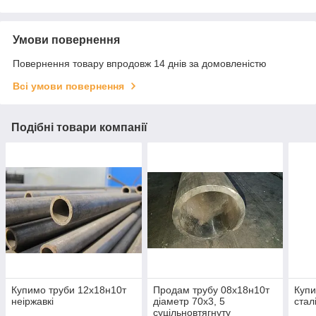
Умови повернення
Повернення товару впродовж 14 днів за домовленістю
Всі умови повернення
Подібні товари компанії
Купимо труби 12х18н10т
Продам трубу 08х18н10т
Купи
неіржавкі
діаметр 70х3, 5
стал
суцільновтягнуту